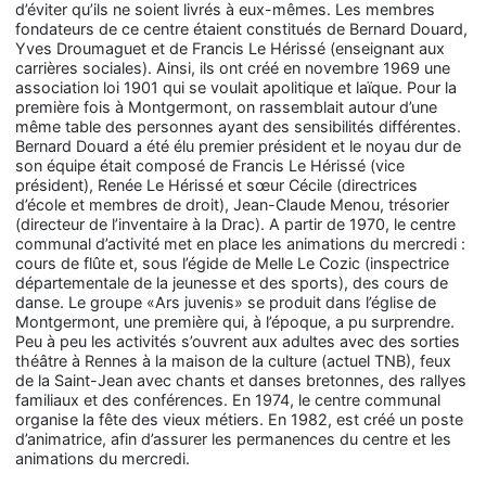
d’éviter qu’ils ne soient livrés à eux-mêmes. Les membres
fondateurs de ce centre étaient constitués de Bernard Douard,
Yves Droumaguet et de Francis Le Hérissé (enseignant aux
carrières sociales). Ainsi, ils ont créé en novembre 1969 une
association loi 1901 qui se voulait apolitique et laïque. Pour la
première fois à Montgermont, on rassemblait autour d’une
même table des personnes ayant des sensibilités différentes.
Bernard Douard a été élu premier président et le noyau dur de
son équipe était composé de Francis Le Hérissé (vice
président), Renée Le Hérissé et sœur Cécile (directrices
d’école et membres de droit), Jean-Claude Menou, trésorier
(directeur de l’inventaire à la Drac). A partir de 1970, le centre
communal d’activité met en place les animations du mercredi :
cours de flûte et, sous l’égide de Melle Le Cozic (inspectrice
départementale de la jeunesse et des sports), des cours de
danse. Le groupe «Ars juvenis» se produit dans l’église de
Montgermont, une première qui, à l’époque, a pu surprendre.
Peu à peu les activités s’ouvrent aux adultes avec des sorties
théâtre à Rennes à la maison de la culture (actuel TNB), feux
de la Saint-Jean avec chants et danses bretonnes, des rallyes
familiaux et des conférences. En 1974, le centre communal
organise la fête des vieux métiers. En 1982, est créé un poste
d’animatrice, afin d’assurer les permanences du centre et les
animations du mercredi.