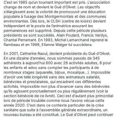
C’est en 1985 qu’un tournant important est pris. L’association
change de nom et devient le Gué d’Olivet. Les objectifs
s’élargissent avec la volonté de promouvoir une éducation
populaire à l’usage des Montgermontais et des communes
environnantes. Dès lors, le CLSH (centre de loisirs) devient
indépendant et le poste de l’animatrice assurant les
permanences est supprimé. Depuis cette période plusieurs
présidents se sont succédés. Alain Poulard, Francis Verdys,
Chantal Perramant. En 1993, Michel Lemarchand reprend le
flambeau et en 1999, Etienne Walger lui succèdera.
En 2001, Catherine Raoul, devient présidente du Gué d’Olivet.
En une dizaine d’années, nous sommes passés de 345
adhérents à aujourd’hui 600 avec 26 activités adultes, 8 pour
les enfants et ados sans compter les participants à de
nombreux stages (aquarelle, bijoux, mosaïque...). Impossible
d'avoir une telle longévité sans des animateurs salariés,
bénévoles et prestataires, qui encadrent ces différentes
activités. Impossible non plus d'avancer sans des bénévoles
qu'ils agissent ponctuellement ou plus régulièrement (voir la
section bénévole de ce livret). Ceci est d'autant plus primordial
lors de période troublée comme nous l'avons vécue cette
année 2020. C'est dans ce contexte particulier de la crise
sanitaire que suite à l'assemblée générale extraordinaire, un
nouveau bureau a été constitué. Le Gué d'Olivet peut continuer